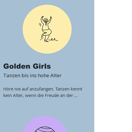
die ersten tänzerischen Grundlagen. So 
entwickeln die Kinder 
Körperbewusstsein, Ausdauer,  
Musikalität und Rhythmus und  erlernen 
die Basis für alle weiterführenden 
Tanztechniken.
Golden Girls
Tanzen bis ins hohe Alter
Höre nie auf anzufangen. Tanzen kennt 
kein Alter, wenn die Freude an der 
Bewegung zur Musik vorhanden ist. 
Unsere "Golden Girls" beweisen, dass die 
Altersgruppe 60+ noch fit und aktiv ist 
und viel Spaß haben kann.