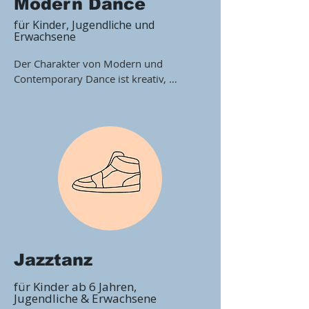
Modern Dance
für Kinder, Jugendliche und
Erwachsene
Der Charakter von Modern und 
Contemporary Dance ist kreativ, 
ausdrucksstark und fließend. 
Raumgreifende Choreografien mit 
lockeren Schwüngen, bodenbetonten 
Bewegungen und dynamischen Sprüngen 
sorgen für Abwechslung und den 
richtigen Flow. Dieser Tanzstil arbeitet 
aus der Körpermitte heraus und lebt vom 
Gegensatz, dem Wechsel von 
Anspannung und Entspannung.
Jazztanz
für Kinder ab 6 Jahren,
Jugendliche & Erwachsene