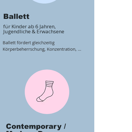
Ballett
für Kinder ab 6 Jahren,
Jugendliche & Erwachsene
Ballett fördert gleichzeitig 
Körperbeherrschung, Konzentration, 
Beweglichkeit & Musikalität. Wir bieten 
für jede Altersstufe je nach individuellen 
Vorkenntnissen Kurse in verschiedenen 
Leveln - vom Erlernen der Basics, der 
richtigen  Tanztechnik und Koordination 
über erste Schrittfolgen bis zum Einüben 
ganzer Choreographien und Spitzentanz.
Contemporary /