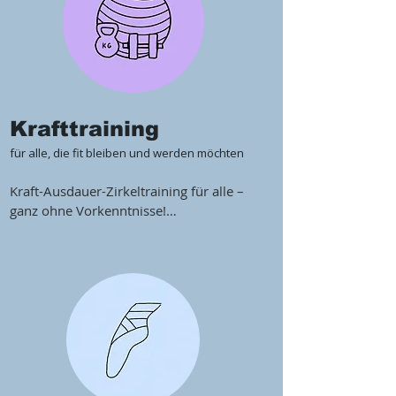
Krafttraining
für alle, die fit bleiben und werden möchten
Kraft-Ausdauer-Zirkeltraining für alle – 
ganz ohne Vorkenntnisse!

Nach einem kurzen Warm-up werden mit 
Gewichten und Bändern gezielt Kraft, 
Ausdauer und Stabilität trainiert – jeder 
auf dem eigenen Level. Ideal für 
Tänzer*innen – aber auch für Eltern, die 
sonst nur ihre Kinder zum Training 
bringen und jetzt selbst aktiv werden 
möchten.