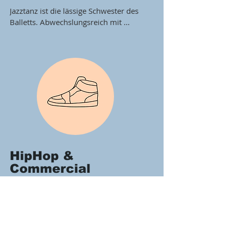
Jazztanz ist die lässige Schwester des 
Balletts. Abwechslungsreich mit 
Elementen aus Funk, Blues, oder HipHop 
vermitteln wir im Unterricht 
grundsätzliche Bewegungsabläufe und 
Basisschritte und erarbeiten kleinere 
Choreografien.
HipHop &
Commercial
für Kinder ab 6 Jahren &
Jugendliche
HipHop bedeutet viel mehr als Spaß mit 
coolen Moves. Der Tanzstil ist schnell, 