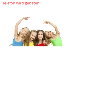
Telefon
wird
gebeten.
Tanzetage
Ludwig-Eichholz-Str. 7
37671 Höxter
Telefon: 05271 / 695287