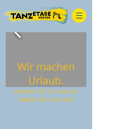
Wir machen
Urlaub.
Ab dem 25.10. sind wir
wieder für euch da!