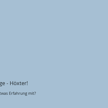
e - Höxter!
twas Erfahrung mit?
.