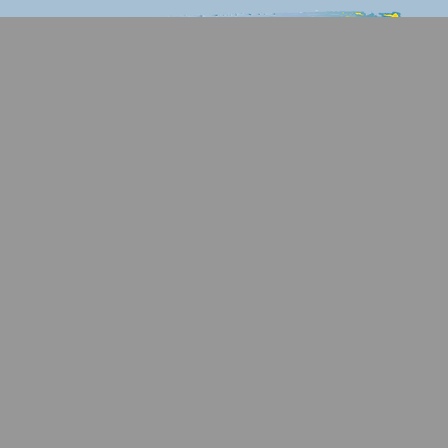
 Probestunde
Kurse
Stundenplan