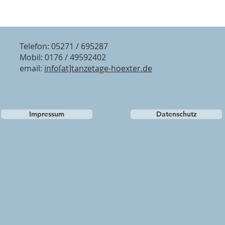
Telefon: 05271 / 695287
Mobil: 0176 / 49592402
email:
info[at]tanzetage-hoexter.de
Impressum
Datenschutz