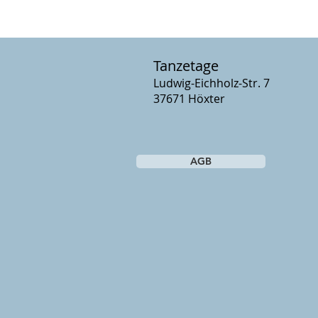
Tanzetage
Ludwig-Eichholz-Str. 7
37671 Höxter
AGB