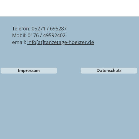
Telefon: 05271 / 695287
Mobil: 0176 / 49592402
email:
info[at]tanzetage-hoexter.de
Impressum
Datenschutz