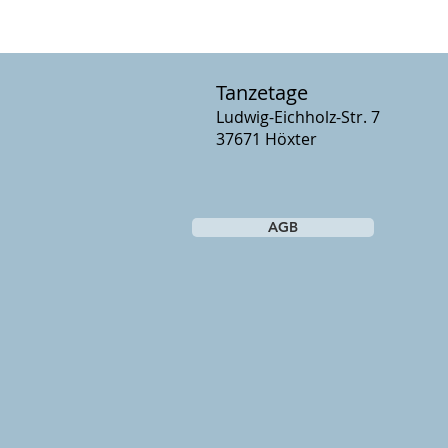
Tanzetage
Ludwig-Eichholz-Str. 7
37671 Höxter
AGB